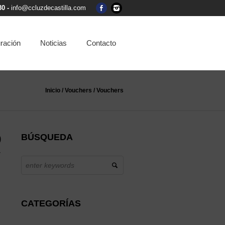
30 -
info@ccluzdecastilla.com
ración
Noticias
Contacto
Inicio
/
Vouchers
/ Vouchers
EL
BÚSQUEDA
9
IO
PRECIO
INAL
ACTUAL
ES:
0.
£19.99.
CATEGORÍAS