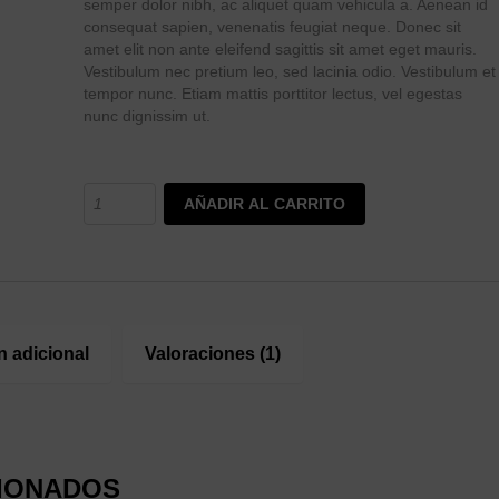
semper dolor nibh, ac aliquet quam vehicula a. Aenean id
consequat sapien, venenatis feugiat neque. Donec sit
amet elit non ante eleifend sagittis sit amet eget mauris.
Vestibulum nec pretium leo, sed lacinia odio. Vestibulum et
tempor nunc. Etiam mattis porttitor lectus, vel egestas
nunc dignissim ut.
AÑADIR AL CARRITO
n adicional
Valoraciones (1)
IONADOS