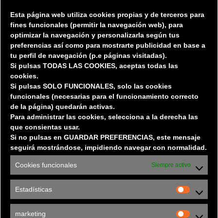
Esta página web utiliza cookies propias y de terceros para
Tiendas
fines funcionales (permitir la
navegación web), para
optimizar la navegación y personalizarla según tus
Restauración
preferencias así
como para mostrarte publicidad en base a
Privacidad / Protección de datos
tu perfil de navegación (p.e páginas visitadas).
Si pulsas TODAS LAS COOKIES, aceptas todas las
cookies.
EL CENTRO
Si pulsas SOLO FUNCIONALES, solo las cookies
funcionales (necesarias para el funcionamiento correcto
de la página) quedarán activas.
El Centro
Para administrar las cookies, selecciona a la derecha las
Localización
que consientas usar.
Horarios
y
Servicios
Si no pulsas en GUARDAR PREFERENCIAS, este mensaje
seguirá mostrándose, impidiendo navegar con normalidad.
Oportunidades de Negocio
Normativa
Cookies funcionales
Siempre activo
Estadísticas
CONTACTO OFICINA DE GERENCIA CC LUZ
Estadísti
DE CASTILLA
marketing