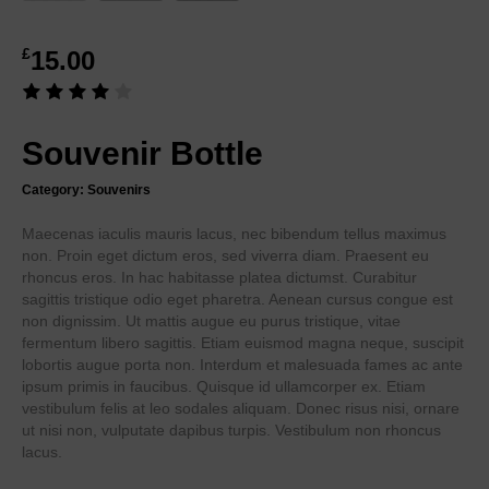
£
15.00
Souvenir Bottle
Category:
Souvenirs
Maecenas iaculis mauris lacus, nec bibendum tellus maximus
non. Proin eget dictum eros, sed viverra diam. Praesent eu
rhoncus eros. In hac habitasse platea dictumst. Curabitur
sagittis tristique odio eget pharetra. Aenean cursus congue est
non dignissim. Ut mattis augue eu purus tristique, vitae
fermentum libero sagittis. Etiam euismod magna neque, suscipit
lobortis augue porta non. Interdum et malesuada fames ac ante
ipsum primis in faucibus. Quisque id ullamcorper ex. Etiam
vestibulum felis at leo sodales aliquam. Donec risus nisi, ornare
ut nisi non, vulputate dapibus turpis. Vestibulum non rhoncus
lacus.