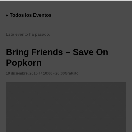
« Todos los Eventos
Este evento ha pasado.
Bring Friends – Save On
Popkorn
19 diciembre, 2015 @ 10:00
-
20:00
Gratuito