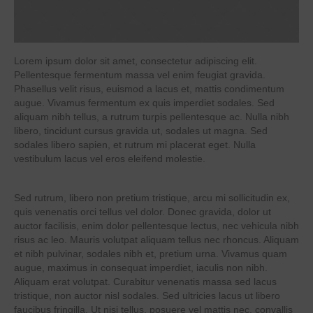
Lorem ipsum dolor sit amet, consectetur adipiscing elit.
Pellentesque fermentum massa vel enim feugiat gravida.
Phasellus velit risus, euismod a lacus et, mattis condimentum
augue. Vivamus fermentum ex quis imperdiet sodales. Sed
aliquam nibh tellus, a rutrum turpis pellentesque ac. Nulla nibh
libero, tincidunt cursus gravida ut, sodales ut magna. Sed
sodales libero sapien, et rutrum mi placerat eget. Nulla
vestibulum lacus vel eros eleifend molestie.
Sed rutrum, libero non pretium tristique, arcu mi sollicitudin ex,
quis venenatis orci tellus vel dolor. Donec gravida, dolor ut
auctor facilisis, enim dolor pellentesque lectus, nec vehicula nibh
risus ac leo. Mauris volutpat aliquam tellus nec rhoncus. Aliquam
et nibh pulvinar, sodales nibh et, pretium urna. Vivamus quam
augue, maximus in consequat imperdiet, iaculis non nibh.
Aliquam erat volutpat. Curabitur venenatis massa sed lacus
tristique, non auctor nisl sodales. Sed ultricies lacus ut libero
faucibus fringilla. Ut nisi tellus, posuere vel mattis nec, convallis