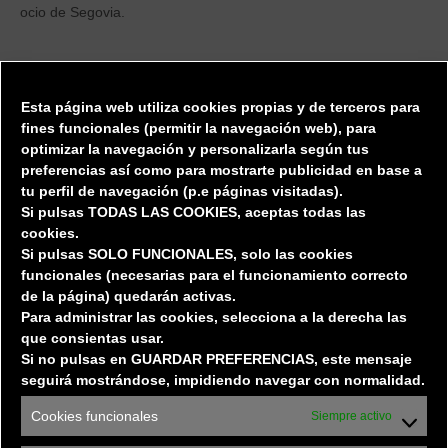
ocio de Segovia.
DIRECTORIO
Esta página web utiliza cookies propias y de terceros para
Tiendas
fines funcionales (permitir la
navegación web), para
optimizar la navegación y personalizarla según tus
Restauración
preferencias así
como para mostrarte publicidad en base a
Privacidad / Protección de datos
tu perfil de navegación (p.e páginas visitadas).
Si pulsas TODAS LAS COOKIES, aceptas todas las
cookies.
EL CENTRO
Si pulsas SOLO FUNCIONALES, solo las cookies
funcionales (necesarias para el funcionamiento correcto
de la página) quedarán activas.
El Centro
Para administrar las cookies, selecciona a la derecha las
Localización
que consientas usar.
Horarios
y
Servicios
Si no pulsas en GUARDAR PREFERENCIAS, este mensaje
seguirá mostrándose, impidiendo navegar con normalidad.
Oportunidades de Negocio
Normativa
Cookies funcionales
Siempre activo