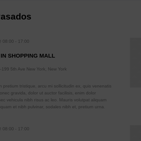
Pasados
@ 08:00
-
17:00
 IN SHOPPING MALL
-199 5th Ave New York, New York
 pretium tristique, arcu mi sollicitudin ex, quis venenatis
Donec gravida, dolor ut auctor facilisis, enim dolor
nec vehicula nibh risus ac leo. Mauris volutpat aliquam
iquam et nibh pulvinar, sodales nibh et, pretium urna.
@ 08:00
-
17:00