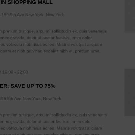
 IN SHOPPING MALL
-199 5th Ave New York, New York
 pretium tristique, arcu mi sollicitudin ex, quis venenatis
Donec gravida, dolor ut auctor facilisis, enim dolor
nec vehicula nibh risus ac leo. Mauris volutpat aliquam
iquam et nibh pulvinar, sodales nibh et, pretium urna.
@ 10:00
-
22:00
ER: SAVE UP TO 75%
199 5th Ave New York, New York
 pretium tristique, arcu mi sollicitudin ex, quis venenatis
Donec gravida, dolor ut auctor facilisis, enim dolor
nec vehicula nibh risus ac leo. Mauris volutpat aliquam
iquam et nibh pulvinar, sodales nibh et, pretium urna.