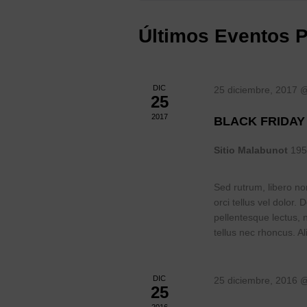
Últimos Eventos 
DIC
25 diciembre, 2017 
25
2017
BLACK FRIDAY
Sitio Malabunot
195
Sed rutrum, libero non
orci tellus vel dolor. 
pellentesque lectus, 
tellus nec rhoncus. Al
DIC
25 diciembre, 2016 
25
2016