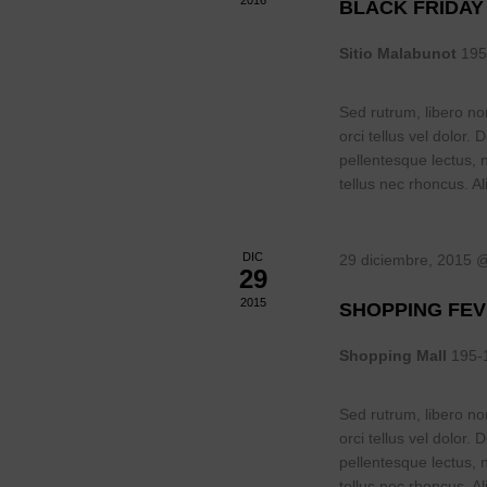
BLACK FRIDAY
Sitio Malabunot
195
Sed rutrum, libero non
orci tellus vel dolor. 
pellentesque lectus, 
tellus nec rhoncus. Al
DIC
29 diciembre, 2015 
29
2015
SHOPPING FEV
Shopping Mall
195-
Sed rutrum, libero non
orci tellus vel dolor. 
pellentesque lectus, 
tellus nec rhoncus. Al