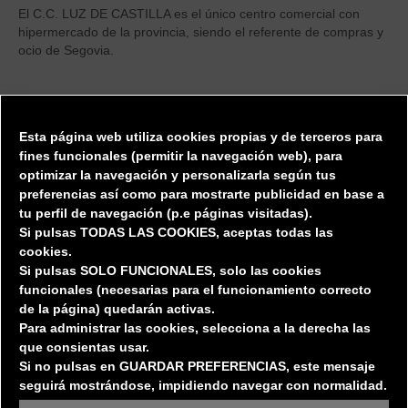
El C.C. LUZ DE CASTILLA es el único centro comercial con
hipermercado de la provincia, siendo el referente de compras y
ocio de Segovia.
DIRECTORIO
Esta página web utiliza cookies propias y de terceros para
Tiendas
fines funcionales (permitir la
navegación web), para
optimizar la navegación y personalizarla según tus
Restauración
preferencias así
como para mostrarte publicidad en base a
Privacidad / Protección de datos
tu perfil de navegación (p.e páginas visitadas).
Si pulsas TODAS LAS COOKIES, aceptas todas las
cookies.
EL CENTRO
Si pulsas SOLO FUNCIONALES, solo las cookies
funcionales (necesarias para el funcionamiento correcto
de la página) quedarán activas.
El Centro
Para administrar las cookies, selecciona a la derecha las
Localización
que consientas usar.
Horarios
y
Servicios
Si no pulsas en GUARDAR PREFERENCIAS, este mensaje
seguirá mostrándose, impidiendo navegar con normalidad.
Oportunidades de Negocio