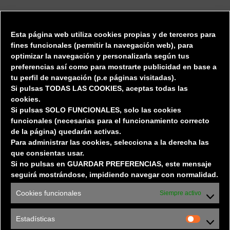
DIRECTORIO
Esta página web utiliza cookies propias y de terceros para
Tiendas
fines funcionales (permitir la
navegación web), para
optimizar la navegación y personalizarla según tus
Restauración
preferencias así
como para mostrarte publicidad en base a
Privacidad / Protección de datos
tu perfil de navegación (p.e páginas visitadas).
Si pulsas TODAS LAS COOKIES, aceptas todas las
cookies.
EL CENTRO
Si pulsas SOLO FUNCIONALES, solo las cookies
funcionales (necesarias para el funcionamiento correcto
de la página) quedarán activas.
El Centro
Para administrar las cookies, selecciona a la derecha las
Localización
que consientas usar.
Horarios
y
Servicios
Si no pulsas en GUARDAR PREFERENCIAS, este mensaje
seguirá mostrándose, impidiendo navegar con normalidad.
Oportunidades de Negocio
Normativa
Cookies funcionales
Siempre activo
Estadísticas
CONTACTO OFICINA DE GERENCIA CC LUZ
Estadísti