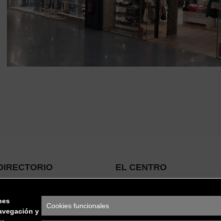
DIRECTORIO
EL CENTRO
Tiendas
El Centro
nes
Cookies funcionales
Restauración
Localización
navegación y
Privacidad / Protección de
Horarios
y
Servicios