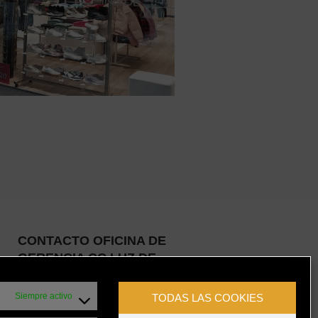
CONTACTO OFICINA DE
GERENCIA CC LUZ DE
CASTILLA
Siempre activo
TODAS LAS COOKIES
Calle de Guadarrama, 40006