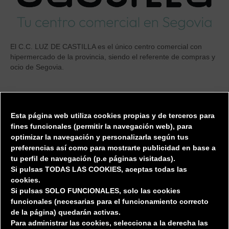
El C.C. LUZ DE CASTILLA es el único centro comercial con
hipermercado de la provincia, siendo el referente de compras y
ocio de Segovia.
DIRECTORIO
Esta página web utiliza cookies propias y de terceros para
Tiendas
fines funcionales (permitir la
navegación web), para
optimizar la navegación y personalizarla según tus
Restauración
preferencias así
como para mostrarte publicidad en base a
Privacidad / Protección de datos
tu perfil de navegación (p.e páginas visitadas).
Si pulsas TODAS LAS COOKIES, aceptas todas las
cookies.
EL CENTRO
Si pulsas SOLO FUNCIONALES, solo las cookies
funcionales (necesarias para el funcionamiento correcto
de la página) quedarán activas.
El Centro
Para administrar las cookies, selecciona a la derecha las
Localización