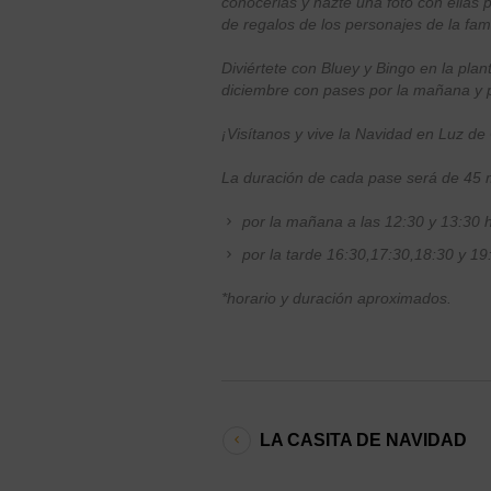
conocerlas y hazte una foto con ellas 
de regalos de los personajes de la fa
Diviértete con Bluey y Bingo en la plan
diciembre con pases por la mañana y p
¡Visítanos y vive la Navidad en Luz de 
La duración de cada pase será de 45 
por la mañana a las 12:30 y 13:30 h
por la tarde 16:30,17:30,18:30 y 19
*horario y duración aproximados.
LA CASITA DE NAVIDAD