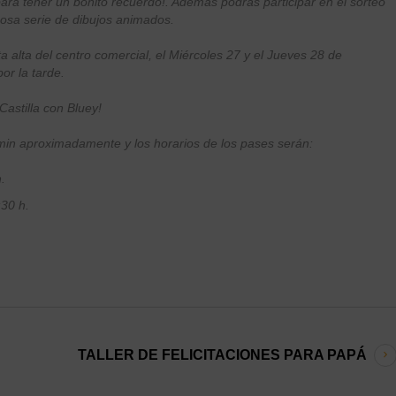
para tener un bonito recuerdo!. Además podrás participar en el sorteo
mosa serie de dibujos animados.
ta alta del centro comercial, el Miércoles 27 y el Jueves 28 de
or la tarde.
Castilla con Bluey!
min aproximadamente y los horarios de los pases serán:
.
:30 h.
TALLER DE FELICITACIONES PARA PAPÁ